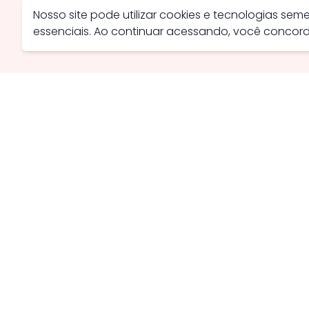
Nosso site pode utilizar cookies e tecnologias se
essenciais. Ao continuar acessando, você conco
Avenida Farid Miguel Safatle, 734 - Setor Central, Catal
contato@savanaimoveis.com.br
(64) 3441-3470
Política de Privacidade
Política de Cookies
Webmail