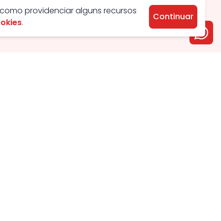
 como providenciar alguns recursos
Continuar
ookies
.
Aluguel
Venda
Apartamento
Apartamento
Casa
Casa
Condomínio
Condomínio
Chácara
Comercial
Comercial
Chácara
Kitnet
Lotes
Galpão
Galpão