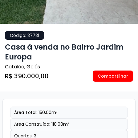
Código:
37731
Casa à venda no Bairro Jardim
Europa
Catalão
,
Goiás
R$ 390.000,00
Compartilhar
Área Total:
150,00
m²
Área Construída:
110,00
m²
Quartos:
3