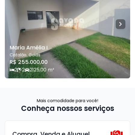
Maria Amélia I
Catalão
,
Goiás
R$ 255.000,00
2
2
2
125,00
m²
Mais comodidade para você!
Conheça nossos serviços
Compra, Venda e Aluguel