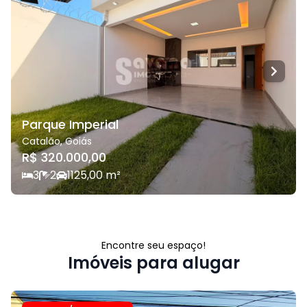
Parque Imperial
Catalão
,
Goiás
R$ 320.000,00
3
2
1
125,00
m²
Encontre seu espaço!
Imóveis para alugar