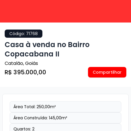
Código:
71768
Casa à venda no Bairro
Copacabana II
Catalão
,
Goiás
R$ 395.000,00
Compartilhar
Área Total:
250,00
m²
Área Construída:
145,00
m²
Quartos:
2