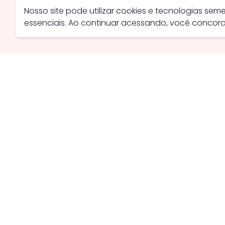
Nosso site pode utilizar cookies e tecnologias se
essenciais. Ao continuar acessando, você conco
Avenida Farid Miguel Safatle, 734 - Setor Central, Catal
contato@savanaimoveis.com.br
(64) 3441-3470
Política de Privacidade
Política de Cookies
Webmail