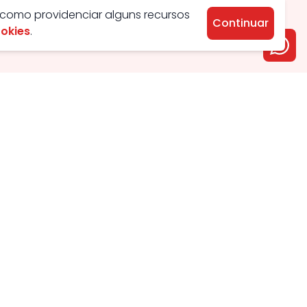
 como providenciar alguns recursos
Continuar
ookies
.
Aluguel
Venda
Apartamento
Apartamento
Casa
Casa
Condomínio
Condomínio
Chácara
Comercial
Comercial
Chácara
Kitnet
Lotes
Galpão
Galpão