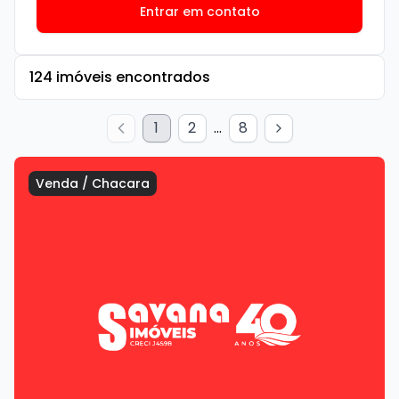
Entrar em contato
124
imóveis encontrados
1
2
...
8
Venda
/
Chacara