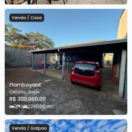
Venda
/
Casa
Flamboyant
Catalão
,
Goiás
R$ 300.000,00
2
1
2
250,00
m²
Venda
/
Galpao