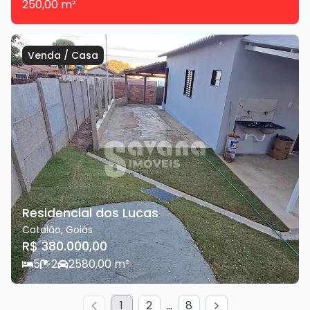
250,00
m²
Venda
/
Casa
Residencial dos Lucas
Catalão
,
Goiás
R$ 380.000,00
5
2
2
580,00
m²
1
2
...
8