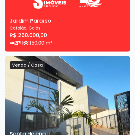
Jardim Paraíso
Catalão
,
Goiás
R$ 260.000,00
2
1
1
150,00
m²
Venda
/
Casa
Santa Helena II