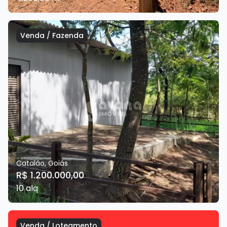
Venda
/
Fazenda
Catalão
,
Goiás
R$ 1.200.000,00
10
alq
Venda
/
Loteamento