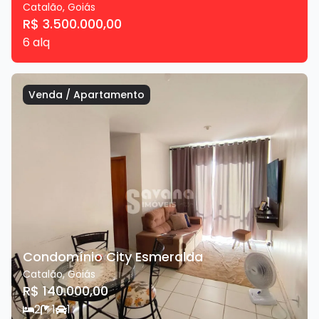
Catalão
,
Goiás
R$ 3.500.000,00
6
alq
Venda
/
Apartamento
Condomínio City Esmeralda
Catalão
,
Goiás
R$ 140.000,00
2
1
1