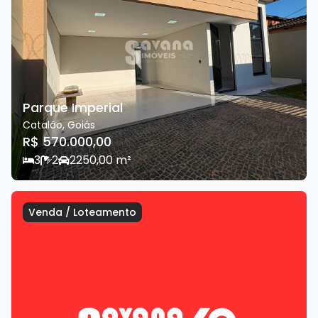
Parque Imperial
Catalão
,
Goiás
R$ 570.000,00
3
2
2
250,00
m²
Venda
/
Loteamento