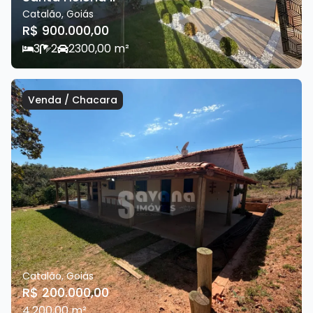
Catalão
,
Goiás
R$ 900.000,00
3
2
2
300,00
m²
Venda
/
Chacara
Catalão
,
Goiás
R$ 200.000,00
4.200,00
m²