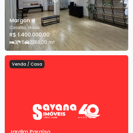
Margon III
Catalão
,
Goiás
R$ 1.400.000,00
3
5
2
389,00
m²
Venda
/
Casa
Jardim Paraíso