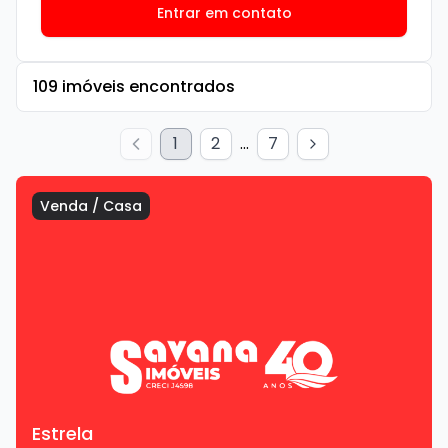
Entrar em contato
109
imóveis encontrados
1
2
...
7
Venda
/
Casa
Estrela