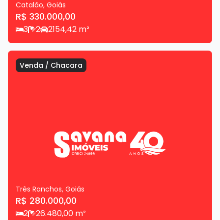
Catalão
,
Goiás
R$ 330.000,00
3
2
2
154,42
m²
Venda
/
Chacara
Três Ranchos
,
Goiás
R$ 280.000,00
2
2
6.480,00
m²