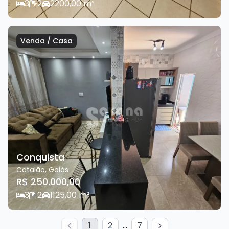
3
2
2
200,00
m²
Venda
/
Casa
Conquista
Catalão
,
Goiás
R$ 250.000,00
3
2
1
125,00
m²
1
2
...
7