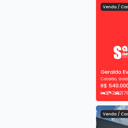
Venda
/
Ca
Geraldo E
Catalão
,
Goiá
R$ 540.00
3
2
2
17
Venda
/
Ca