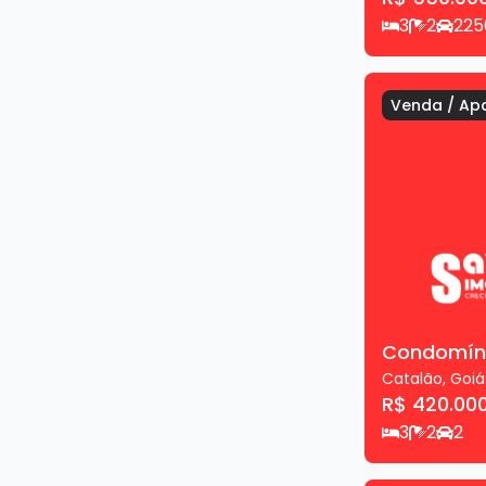
3
2
2
25
Venda
/
Ap
Condomíni
Catalão
,
Goiá
R$ 420.00
3
2
2