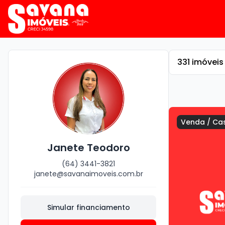
331
imóveis
Venda
/
Ca
Janete Teodoro
(64) 3441-3821
janete@savanaimoveis.com.br
Simular financiamento