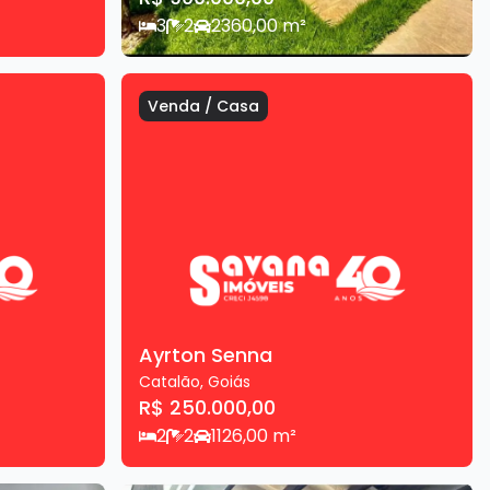
3
2
2
360,00
m²
Venda
/
Casa
Ayrton Senna
Catalão
,
Goiás
R$ 250.000,00
2
2
1
126,00
m²