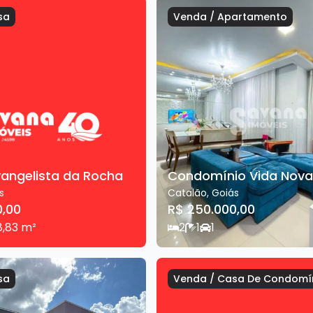
sa
Venda
/
Apartamento
vangelista da Rocha
Condomínio Vida Nova
s
Catalão
,
Goiás
0,00
R$ 250.000,00
8,83
m²
2
1
1
sa
Venda
/
Casa De Condomí