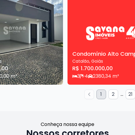
Condomínio Alto Camp
s
Catalão
,
Goiás
,00
R$ 1.700.000,00
0,00
m²
3
4
2
380,34
m²
1
2
...
21
Conheça nossa equipe
Nossos corretores