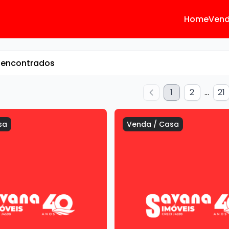
Home
Ven
 encontrados
1
2
...
21
sa
Venda
/
Casa