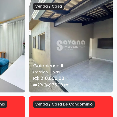
Venda
/
Casa
Goianiense II
Catalão
,
Goiás
R$ 210.000,00
2
2
1
75,00
m²
nio
Venda
/
Casa De Condomínio