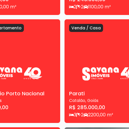
0,00
m²
2
2
1
100,00
m²
artamento
Venda
/
Casa
o Porto Nacional
Parati
s
Catalão
,
Goiás
0,00
R$ 285.000,00
3
2
2
200,00
m²