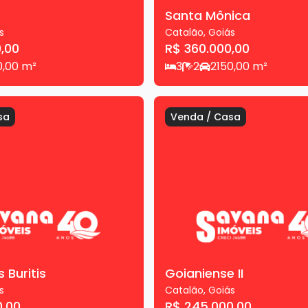
Santa Mônica
s
Catalão
,
Goiás
,00
R$ 360.000,00
0,00
m²
3
2
2
150,00
m²
sa
Venda
/
Casa
 Buritis
Goianiense II
s
Catalão
,
Goiás
0,00
R$ 245.000,00