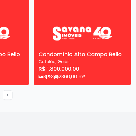
o Bello
Condomínio Alto Campo Bello
Catalão
,
Goiás
R$ 1.800.000,00
3
3
2
360,00
m²