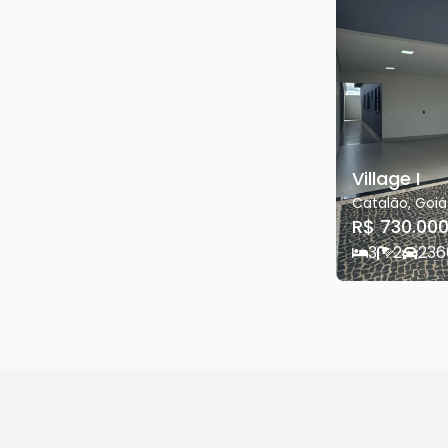
Village I
Catalão
,
Goiá
R$ 730.000
3
2
2
36