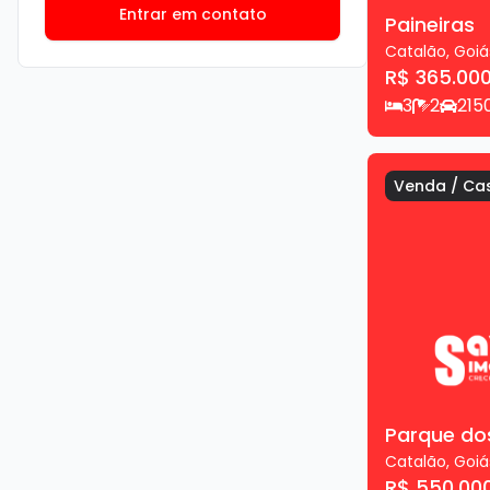
Entrar em contato
Paineiras
Catalão
,
Goiá
R$ 365.000
3
2
2
15
Venda
/
Ca
Parque dos
Catalão
,
Goiá
R$ 550.00