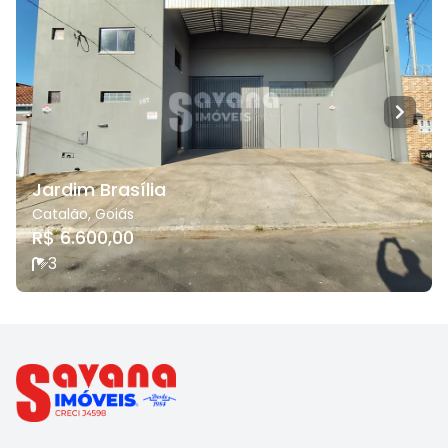
Jardim Brasília
Catalão
,
Goiás
R$ 6.600,00
3