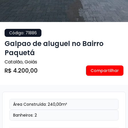
Código:
71886
Galpao de aluguel no Bairro
Paquetá
Catalão
,
Goiás
R$ 4.200,00
Compartilhar
Área Construída:
240,00
m²
Banheiros:
2