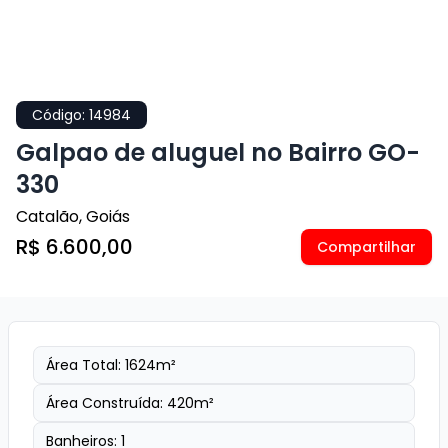
Código:
14984
Galpao de aluguel no Bairro GO-
330
Catalão
,
Goiás
R$ 6.600,00
Compartilhar
Área Total:
1624
m²
Área Construída:
420
m²
Banheiros:
1