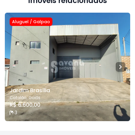
Imóveis relacionados
Aluguel
/
Galpao
Jardim Brasília
Catalão
,
Goiás
R$ 6.600,00
3