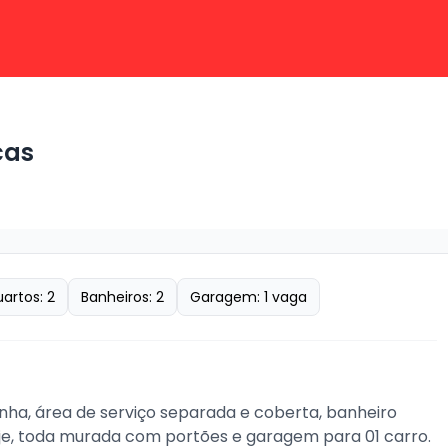
cas
artos:
2
Banheiros:
2
Garagem:
1
vaga
inha, área de serviço separada e coberta, banheiro 
e laje, toda murada com portões e garagem para 01 carro.