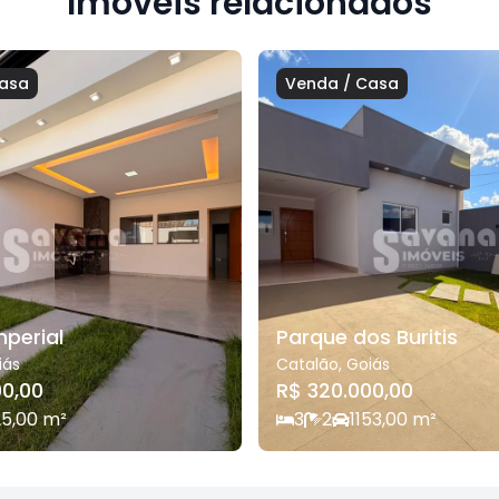
Imóveis relacionados
asa
Venda
/
Casa
mperial
Parque dos Buritis
iás
Catalão
,
Goiás
00,00
R$ 320.000,00
25,00
m²
3
2
1
153,00
m²