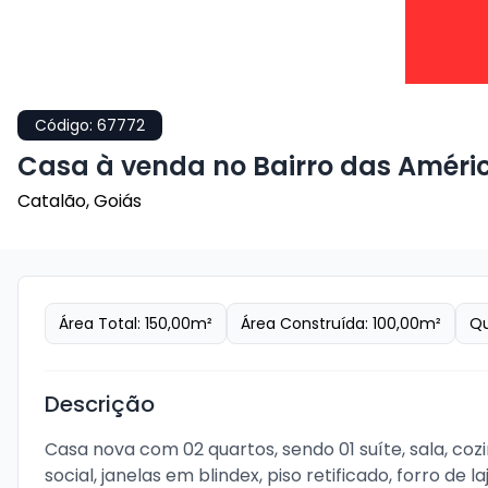
Código:
67772
Casa à venda no Bairro das Améri
Catalão
,
Goiás
Área Total:
150,00
m²
Área Construída:
100,00
m²
Qu
Descrição
Casa nova com 02 quartos, sendo 01 suíte, sala, coz
social, janelas em blindex, piso retificado, forro d