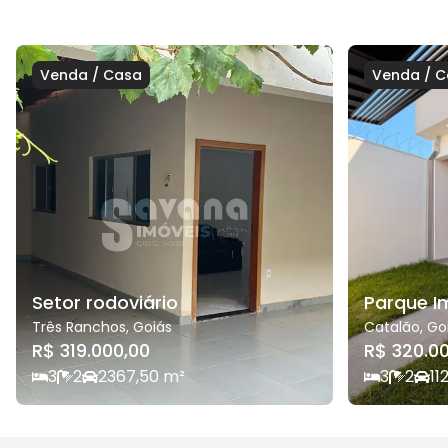
Venda
/
Casa
Venda
/
C
Setor rodoviário
Parque I
Três Ranchos
,
Goiás
Catalão
,
Go
R$ 319.000,00
R$ 320.0
3
2
2
367,50
m²
3
2
1
1