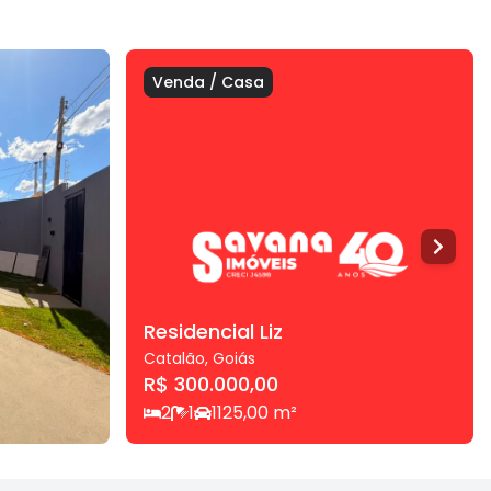
Venda
/
Casa
Residencial Liz
Catalão
,
Goiás
R$ 300.000,00
2
1
1
125,00
m²