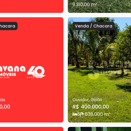
9.310,00
m²
hacara
Venda
/
Chacara
iás
Ouvidor
,
Goiás
0,00
R$ 400.000,00
5
6
38,000
m²