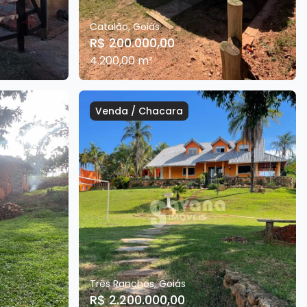
Catalão
,
Goiás
R$ 200.000,00
4.200,00
m²
Venda
/
Chacara
Três Ranchos
,
Goiás
R$ 2.200.000,00