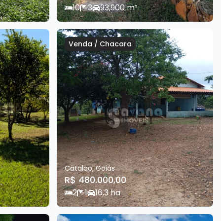
10
3
9
3,900
m²
Venda
/
Chacara
Catalão
,
Goiás
R$ 480.000,00
2
1
1
6,3
ha