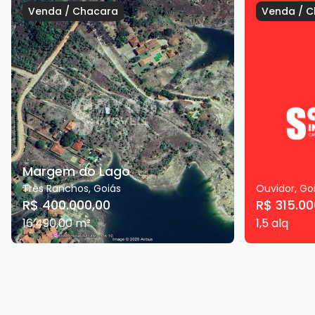
Venda
/
Chacara
Venda
/
C
Margem do Lago
Três Ranchos
,
Goiás
Ouvidor
,
Go
R$ 400.000,00
R$ 315.00
16.490,00
m²
1,5
alq