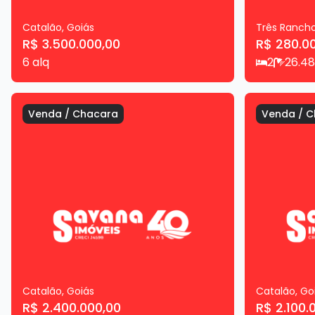
Catalão
,
Goiás
Três Ranch
R$ 3.500.000,00
R$ 280.0
6
alq
2
2
6.48
Venda
/
Chacara
Venda
/
C
Catalão
,
Goiás
Catalão
,
Go
R$ 2.400.000,00
R$ 2.100.