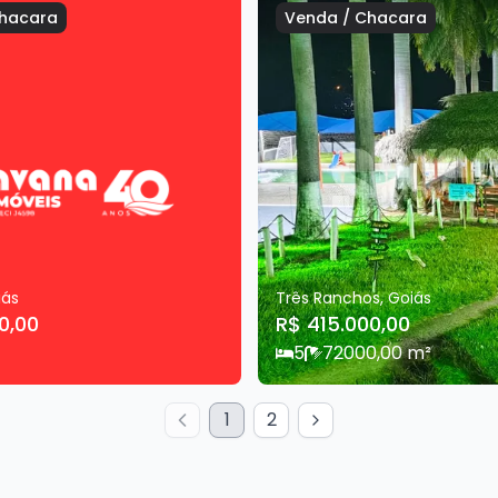
hacara
Venda
/
Chacara
iás
Três Ranchos
,
Goiás
0,00
R$ 415.000,00
5
7
2000,00
m²
1
2