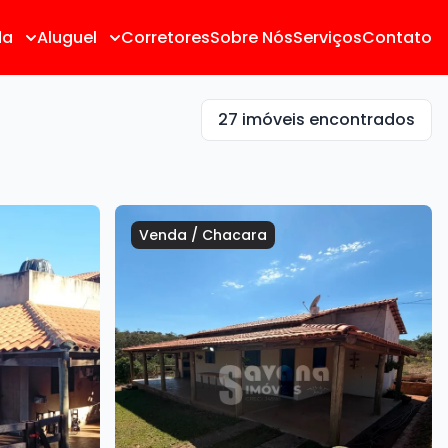
da
Aluguel
Corretores
Sobre Nós
Serviços
Contato
27 imóveis encontrados
Venda
/
Chacara