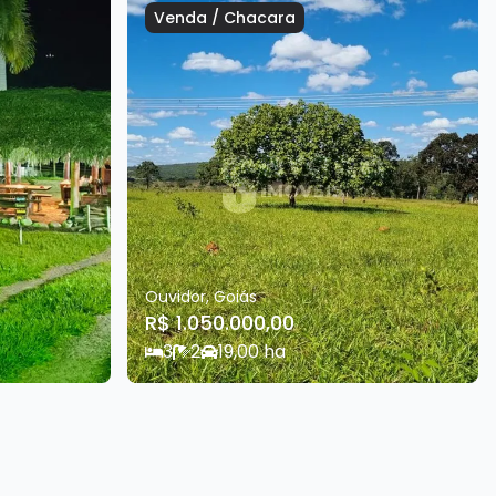
Venda
/
Chacara
Ouvidor
,
Goiás
R$ 1.050.000,00
3
2
1
9,00
ha