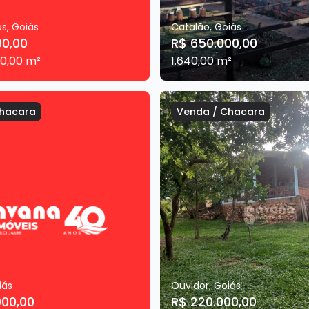
os
,
Goiás
Catalão
,
Goiás
00,00
R$ 650.000,00
0,00
m²
1.640,00
m²
hacara
Venda
/
Chacara
iás
Ouvidor
,
Goiás
000,00
R$ 220.000,00