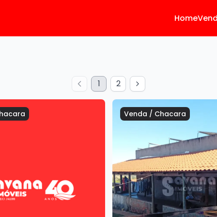
Home
Ven
1
2
hacara
Venda
/
Chacara