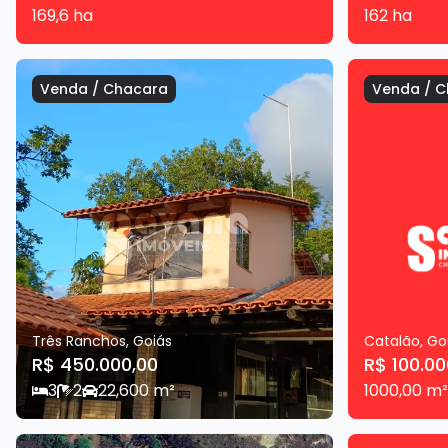
169,6
ha
162
ha
Venda
/
Chacara
Venda
/
C
Três Ranchos
,
Goiás
Catalão
,
Go
R$ 450.000,00
R$ 100.00
3
2
2
2,600
m²
1000,00
m²