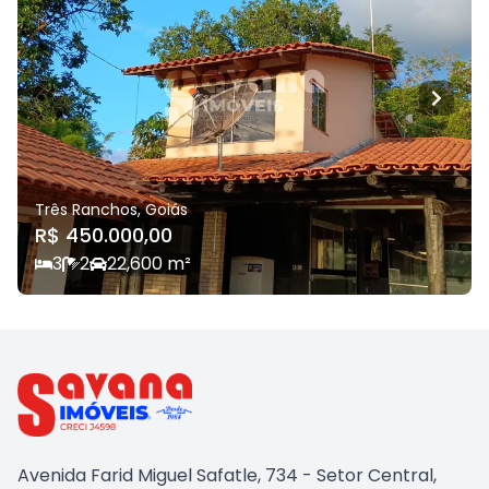
Três Ranchos
,
Goiás
R$ 450.000,00
3
2
2
2,600
m²
Avenida Farid Miguel Safatle, 734 - Setor Central,