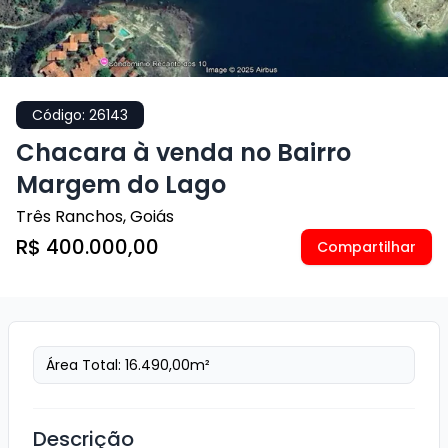
Código:
26143
Chacara à venda no Bairro
Margem do Lago
Três Ranchos
,
Goiás
R$ 400.000,00
Compartilhar
Área Total:
16.490,00
m²
Descrição