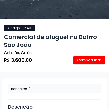
Código:
31546
Comercial de aluguel no Bairro
São João
Catalão
,
Goiás
R$ 3.600,00
Compartilhar
Banheiros:
1
Descrição