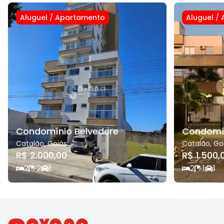
Aluguel
/
Apartamento
Aluguel
/
Condomínio Belvedere
Condomín
Catalão
,
Goiás
Catalão
,
Go
R$ 2.000,00
R$ 1.500,
2
2
1
2
1
1