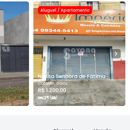
Aluguel
/
Apartamento
Nossa Senhora de Fátima
Catalão
,
Goiás
R$ 1.200,00
2
1
1