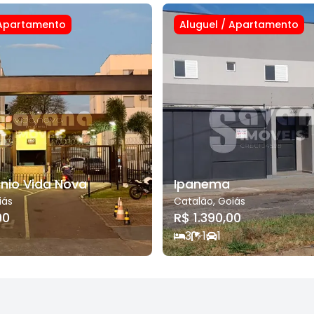
Apartamento
Aluguel
/
Apartamento
io Vida Nova
Ipanema
iás
Catalão
,
Goiás
00
R$ 1.390,00
3
1
1