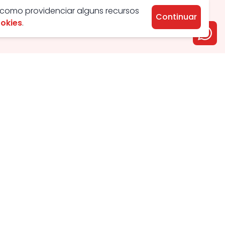
 como providenciar alguns recursos
Continuar
ookies
.
Aluguel
Venda
Apartamento
Apartamento
Casa
Casa
Condomínio
Condomínio
Chácara
Comercial
Comercial
Chácara
Kitnet
Lotes
Galpão
Galpão