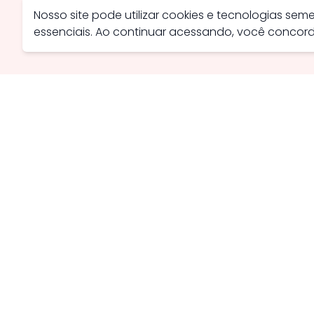
Nosso site pode utilizar cookies e tecnologias se
essenciais. Ao continuar acessando, você conco
Avenida Farid Miguel Safatle, 734 - Setor Central, Catal
contato@savanaimoveis.com.br
(64) 3441-3470
Política de Privacidade
Política de Cookies
Webmail