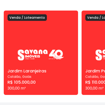
Venda
/
Loteamento
Venda
/
L
Jardim Laranjeiras
Jardim P
Catalão
,
Goiás
Catalão
,
Go
R$ 105.000,00
R$ 110.00
300,00
m²
300,00
m²