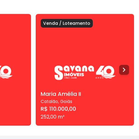
Venda
/
Loteamento
Maria Amélia II
Catalão
,
Goiás
R$ 110.000,00
252,00
m²