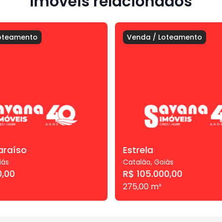
Imóveis relacionados
oteamento
Venda
/
Loteamento
araíso
Estrela
iás
Catalão
,
Goiás
0,00
R$ 105.000,00
275,00
m²