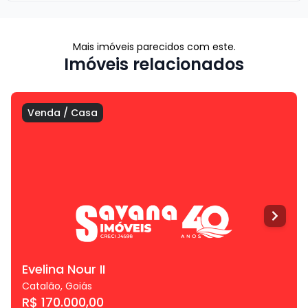
Mais imóveis parecidos com este.
Imóveis relacionados
Venda
/
Casa
Evelina Nour II
Catalão
,
Goiás
R$ 170.000,00