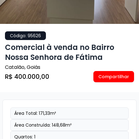
Código:
95626
Comercial à venda no Bairro
Nossa Senhora de Fátima
Catalão
,
Goiás
R$ 400.000,00
Compartilhar
Área Total:
171,33
m²
Área Construída:
148,68
m²
Quartos:
1