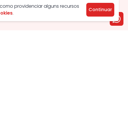
 como providenciar alguns recursos
Continuar
ookies
.
Aluguel
Venda
Apartamento
Apartamento
Casa
Casa
Condomínio
Condomínio
Chácara
Comercial
Comercial
Chácara
Kitnet
Lotes
Galpão
Galpão