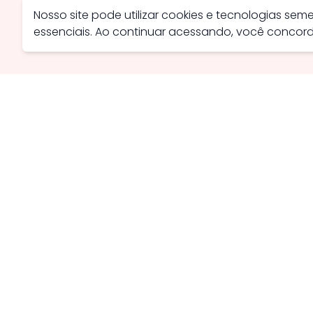
Nosso site pode utilizar cookies e tecnologias se
essenciais. Ao continuar acessando, você conco
Avenida Farid Miguel Safatle, 734 - Setor Central, Catal
contato@savanaimoveis.com.br
(64) 3441-3470
Política de Privacidade
Política de Cookies
Webmail