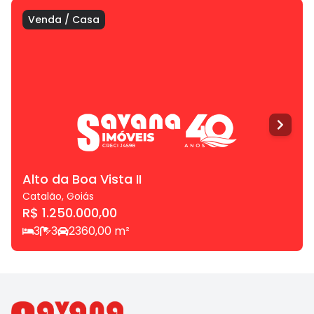
Venda
/
Casa
Alto da Boa Vista II
Catalão
,
Goiás
R$ 1.250.000,00
3
3
2
360,00
m²