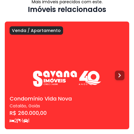
Mais imóveis parecidos com este.
Imóveis relacionados
Venda
/
Apartamento
Condomínio Vida Nova
Catalão
,
Goiás
R$ 260.000,00
2
1
1