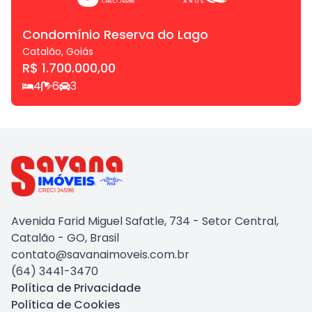
Condomínio Reserva do Lago
Catalão
,
Goiás
R$ 1.700.000,00
4
6
3
Avenida Farid Miguel Safatle, 734 - Setor Central,
Catalão - GO, Brasil
contato@savanaimoveis.com.br
(64) 3441-3470
Política de Privacidade
Política de Cookies