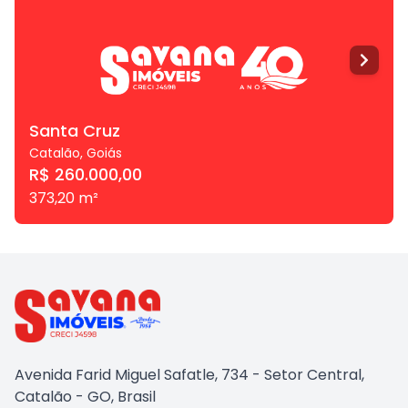
Santa Cruz
Catalão
,
Goiás
R$ 260.000,00
373,20
m²
Avenida Farid Miguel Safatle, 734 - Setor Central,
Catalão - GO, Brasil