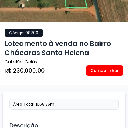
Código:
98700
Loteamento à venda no Bairro
Chácaras Santa Helena
Catalão
,
Goiás
R$ 230.000,00
Compartilhar
Área Total:
1668,35
m²
Descrição