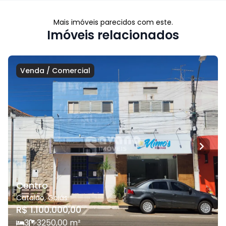
Mais imóveis parecidos com este.
Imóveis relacionados
Venda
/
Comercial
Centro
Catalão
,
Goiás
R$ 1.100.000,00
3
3
250,00
m²