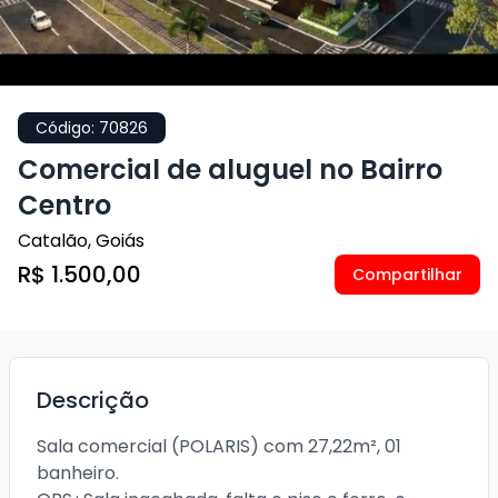
Código:
70826
Comercial de aluguel no Bairro
Centro
Catalão
,
Goiás
R$ 1.500,00
Compartilhar
Descrição
Sala comercial (POLARIS) com 27,22m², 01 
banheiro. 
