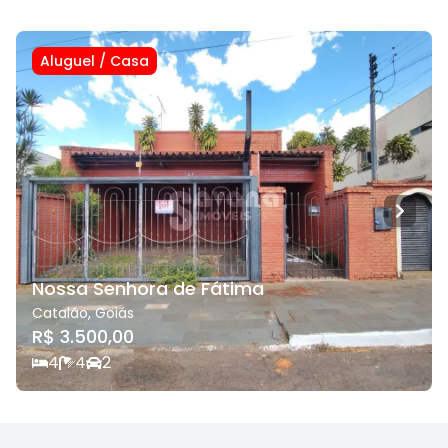
Aluguel
/
Casa
Nossa Senhora de Fátima
Catalão
,
Goiás
R$ 3.500,00
4
4
2