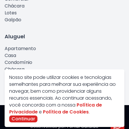
Chácara
Lotes
Galpão
Aluguel
Apartamento
Casa
Condomínio
Chácara
Comercial
Nosso site pode utilizar cookies e tecnologias
Kitnet
semelhantes para melhorar sua experiência ao
Galpão
navegar, bem como providenciar alguns
recursos essenciais. Ao continuar acessando,
você concorda com a nossa
Política de
Privacidade
e
Política de Cookies
.
Savana Imoveis - Todos os Direitos Reservados
Continuar
CRECI:
J4598
Desenvolvido por:
Portal Catalão