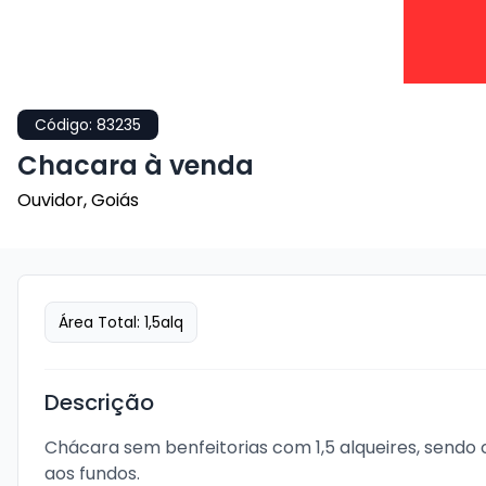
Código:
83235
Chacara à venda
Ouvidor
,
Goiás
Área Total:
1,5
alq
Descrição
Chácara sem benfeitorias com 1,5 alqueires, sendo 
aos fundos.