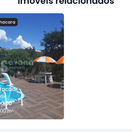
Imóveis relacionados
hacara
 facão
iás
00,00
,00
m²