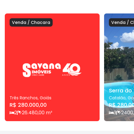
Venda
/
Chacara
Venda
/
C
Serra do
Três Ranchos
,
Goiás
Catalão
,
Go
R$ 280.000,00
R$ 280.0
2
2
6.480,00
m²
3
2
400