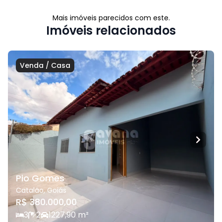
Mais imóveis parecidos com este.
Imóveis relacionados
Venda
/
Casa
Pio Gomes
Catalão
,
Goiás
R$ 380.000,00
3
2
1
227,90
m²