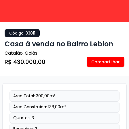
Código:
33811
Casa à venda no Bairro Leblon
Catalão
,
Goiás
R$ 430.000,00
Compartilhar
Área Total:
300,00
m²
Área Construída:
138,00
m²
Quartos:
3
Banheiros:
2