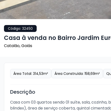
Código:
32450
Casa à venda no Bairro Jardim Eu
Catalão
,
Goiás
Área Total:
314,53
m²
Área Construída:
158,69
m²
Qu
Descrição
Casa com 03 quartos sendo 01 suíte, sala, cozinha,
blindex), área de serviço coberta, quintal cimentado