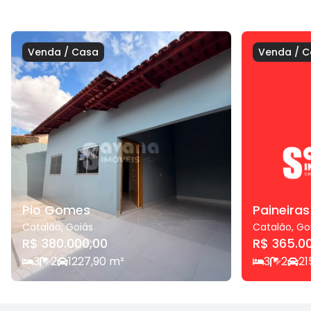
Venda
/
Casa
Venda
/
C
Pio Gomes
Paineiras
Catalão
,
Goiás
Catalão
,
Go
R$ 380.000,00
R$ 365.0
3
2
1
227,90
m²
3
2
2
1