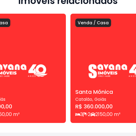
Imóveis relacionados
asa
Venda
/
Casa
Santa Mônica
iás
Catalão
,
Goiás
00,00
R$ 360.000,00
50,00
m²
3
2
2
150,00
m²