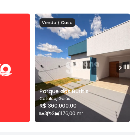
Venda
/
Casa
Parque dos Buritis
Catalão
,
Goiás
R$ 360.000,00
3
2
1
176,00
m²