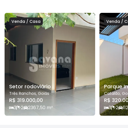
Venda
/
Casa
Venda
/
C
Setor rodoviário
Parque I
Três Ranchos
,
Goiás
Catalão
,
Go
R$ 319.000,00
R$ 320.0
3
2
2
367,50
m²
3
2
1
1