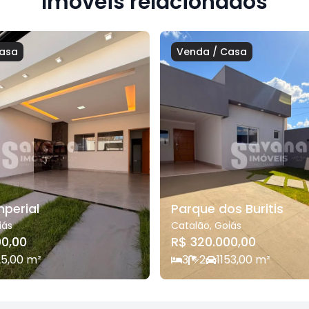
Imóveis relacionados
asa
Venda
/
Casa
mperial
Parque dos Buritis
iás
Catalão
,
Goiás
00,00
R$ 320.000,00
25,00
m²
3
2
1
153,00
m²