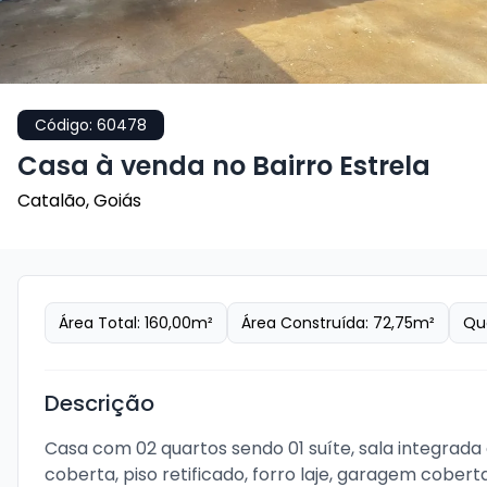
Código:
60478
Casa à venda no Bairro Estrela
Catalão
,
Goiás
Área Total:
160,00
m²
Área Construída:
72,75
m²
Qu
Descrição
Casa com 02 quartos sendo 01 suíte, sala integrada 
coberta, piso retificado, forro laje, garagem cober