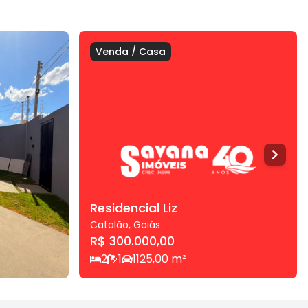
Venda
/
Casa
Residencial Liz
Catalão
,
Goiás
R$ 300.000,00
2
1
1
125,00
m²