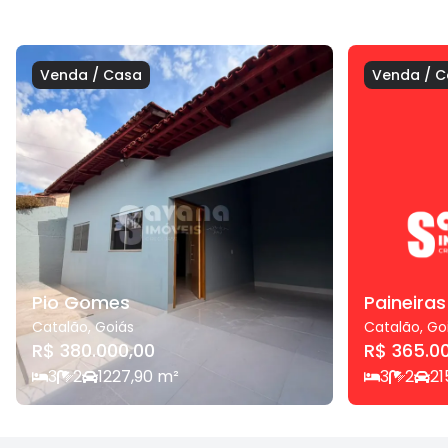
Venda
/
Casa
Venda
/
C
Pio Gomes
Paineiras
Catalão
,
Goiás
Catalão
,
Go
R$ 380.000,00
R$ 365.0
3
2
1
227,90
m²
3
2
2
1