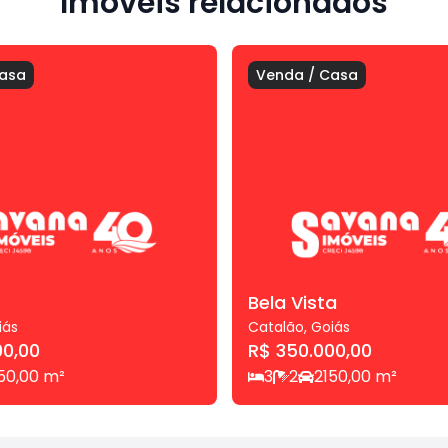
Imóveis relacionados
asa
Venda
/
Casa
Bela Vista
iás
Catalão
,
Goiás
00,00
R$ 350.000,00
50,00
m²
3
2
2
150,00
m²