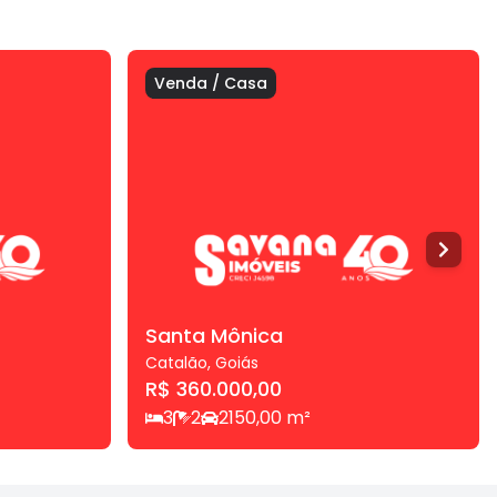
Venda
/
Casa
Santa Mônica
Catalão
,
Goiás
R$ 360.000,00
3
2
2
150,00
m²