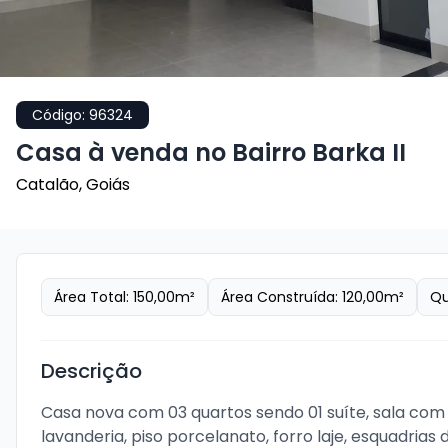
Código:
96324
Casa à venda no Bairro Barka II
Catalão
,
Goiás
Área Total:
150,00
m²
Área Construída:
120,00
m²
Qu
Descrição
Casa nova com 03 quartos sendo 01 suíte, sala com 
lavanderia, piso porcelanato, forro laje, esquadri